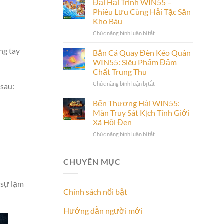
Độc
Đại Hải Trình WIN55 –
Đại
Lạ
Phiêu Lưu Cùng Hải Tặc Săn
Dương
Giữa
Kho Báu
WIN55:
Đại
Chức năng bình luận bị tắt
ở
Chinh
Dương
Đại
Phục
ng tay
Hải
Kho
Bắn Cá Quay Đèn Kéo Quân
Trình
Báu
WIN55: Siêu Phẩm Đậm
WIN55
Dưới
Chất Trung Thu
–
Biển
Chức năng bình luận bị tắt
ở
Phiêu
Sâu
 sau:
Bắn
Lưu
Cá
Cùng
Bến Thượng Hải WIN55:
Quay
Hải
Màn Truy Sát Kịch Tính Giới
Đèn
Tặc
Xã Hội Đen
Kéo
Săn
Chức năng bình luận bị tắt
ở
Quân
Kho
Bến
WIN55:
Báu
Thượng
Siêu
Hải
CHUYÊN MỤC
Phẩm
WIN55:
Đậm
Màn
Chất
 sự lạm
Truy
Trung
Chính sách nổi bật
Sát
Thu
Kịch
Hướng dẫn người mới
Tính
Giới