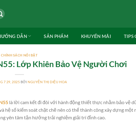
HƯỚNG DẪN
SẢN PHẨM
KHUYẾN MÃI
TIPS
CHÍNH SÁCH NỔI BẬT
N55: Lớp Khiên Bảo Vệ Người Chơi
 7 29, 2025
BỞI
NGUYỄN THỊ DIỆU HOA
N55
là lời cam kết đi đôi với hành động thiết thực nhằm bảo vệ dữ
và hệ số kiểm soát chặt chẽ nên có thể thành công xây dựng một 
ng yên tâm tận hưởng trải nghiệm giải trí đỉnh cao.