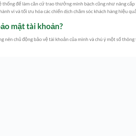
hệ thống để làm căn cứ trao thưởng minh bạch cũng như nâng cấp 
 hành vi và tối ưu hóa các chiến dịch chăm sóc khách hàng hiệu qu
bảo mật tài khoản?
ng nên chủ động bảo vệ tài khoản của mình và chú ý một số thông 