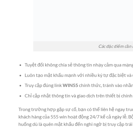
Các đặc điểm cần 
Tuyệt đối không chia sẻ thông tin nhạy cảm qua mạng
Luôn tạo mật khẩu mạnh với nhiều ký tự đặc biệt và
Truy cập đúng link
WIN55
chính thức, tránh vào nhầ
Chỉ cập nhật thông tin và giao dịch trên thiết bị chính
Trong trường hợp gặp sự cố, bạn có thể liên hệ ngay t
khách hàng của 555 win hoạt động 24/7 kể cả ngày lễ. B
huống dù là quên mật khẩu đến nghi ngờ bị truy cập trái