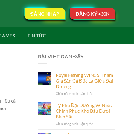
ĐĂNG NHẬP
ĐĂNG KÝ +30K
 GAMES
TIN TỨC
BÀI VIẾT GẦN ĐÂY
Royal Fishing WIN55: Tham
Gia Săn Cá Độc Lạ Giữa Đại
Dương
Chức năng bình luận bị tắt
ở
Royal
 liệu cá
Fishing
Tỷ Phú Đại Dương WIN55:
môi
WIN55:
Chinh Phục Kho Báu Dưới
Tham
Biển Sâu
Gia
Chức năng bình luận bị tắt
ở
Săn
Tỷ
Cá
Phú