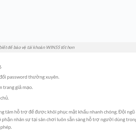
biết để bảo vệ tài khoản WIN55 tốt hơn
.
 đổi password thường xuyên.
m trang giả mạo.
 chủ.
rung tâm hỗ trợ để được khôi phục mật khẩu nhanh chóng. Đội ngũ
ộ phận nhân sự tại sân chơi luôn sẵn sàng hỗ trợ người dùng tron
 phép.