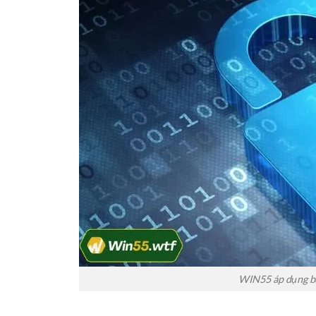
WIN55 áp dụng bả