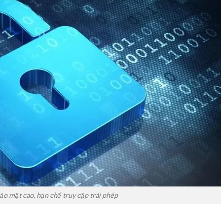
o mật cao, hạn chế truy cập trái phép