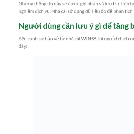
Những thông tin này sẽ được ghi nhận và lưu trữ trên 
nghiệm dịch vụ. Nhà cái sử dụng dữ liệu đó để phân tích
Người dùng cần lưu ý gì để tăng 
Bên cạnh sự bảo vệ từ nhà cái
WIN55
thì người chơi cũ
đây: