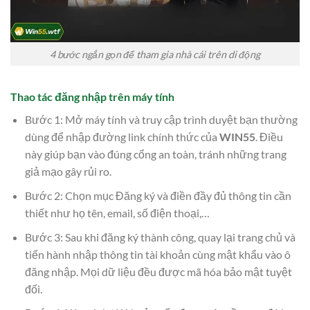
4 bước ngắn gọn để tham gia nhà cái trên di động
Thao tác đăng nhập trên máy tính
Bước 1: Mở máy tính và truy cập trình duyệt bạn thường
dùng để nhập đường link chính thức của
WIN55
. Điều
này giúp bạn vào đúng cổng an toàn, tránh những trang
giả mạo gây rủi ro.
Bước 2: Chọn mục Đăng ký và điền đầy đủ thông tin cần
thiết như họ tên, email, số điện thoại,…
Bước 3: Sau khi đăng ký thành công, quay lại trang chủ và
tiến hành nhập thông tin tài khoản cùng mật khẩu vào ô
đăng nhập. Mọi dữ liệu đều được mã hóa bảo mật tuyệt
đối.