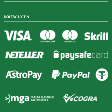
ĐỐI TÁC UY TÍN