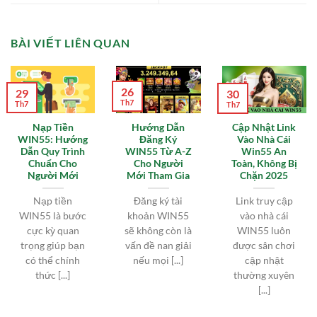
BÀI VIẾT LIÊN QUAN
26
29
30
Th7
Th7
Th7
Nạp Tiền
Hướng Dẫn
Cập Nhật Link
WIN55: Hướng
Đăng Ký
Vào Nhà Cái
Dẫn Quy Trình
WIN55 Từ A-Z
Win55 An
Chuẩn Cho
Cho Người
Toàn, Không Bị
Người Mới
Mới Tham Gia
Chặn 2025
Nạp tiền
Đăng ký tài
Link truy cập
WIN55 là bước
khoản WIN55
vào nhà cái
cực kỳ quan
sẽ không còn là
WIN55 luôn
trọng giúp bạn
vấn đề nan giải
được sân chơi
có thể chính
nếu mọi [...]
cập nhật
thức [...]
thường xuyên
[...]