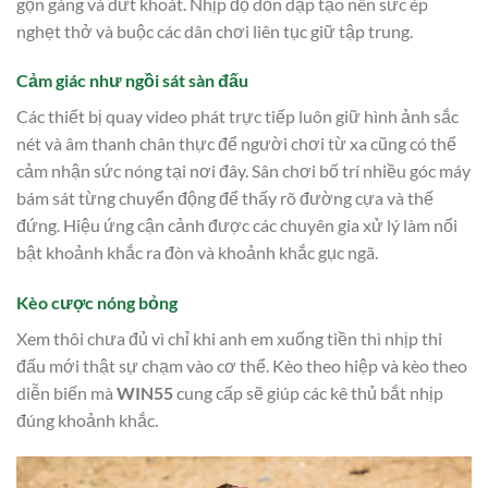
gọn gàng và dứt khoát. Nhịp độ dồn dập tạo nên sức ép
nghẹt thở và buộc các dân chơi liên tục giữ tập trung.
Cảm giác như ngồi sát sàn đấu
Các thiết bị quay video phát trực tiếp luôn giữ hình ảnh sắc
nét và âm thanh chân thực để người chơi từ xa cũng có thể
cảm nhận sức nóng tại nơi đây. Sân chơi bố trí nhiều góc máy
bám sát từng chuyển động để thấy rõ đường cựa và thế
đứng. Hiệu ứng cận cảnh được các chuyên gia xử lý làm nổi
bật khoảnh khắc ra đòn và khoảnh khắc gục ngã.
Kèo cược nóng bỏng
Xem thôi chưa đủ vì chỉ khi anh em xuống tiền thì nhịp thi
đấu mới thật sự chạm vào cơ thể. Kèo theo hiệp và kèo theo
diễn biến mà
WIN55
cung cấp sẽ giúp các kê thủ bắt nhịp
đúng khoảnh khắc.