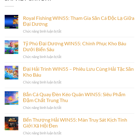
Royal Fishing WIN55: Tham Gia Săn Cá Độc Lạ Giữa
Đại Dương
Chức năng bình luận bị tắt
ở
Royal
Fishing
Tỷ Phú Đại Dương WIN55: Chinh Phục Kho Báu
WIN55:
Dưới Biển Sâu
Tham
Chức năng bình luận bị tắt
ở
Gia
Tỷ
Săn
Phú
Đại Hải Trình WIN55 – Phiêu Lưu Cùng Hải Tặc Săn
Cá
Đại
Độc
Kho Báu
Dương
Lạ
Chức năng bình luận bị tắt
ở
WIN55:
Giữa
Đại
Chinh
Đại
Hải
Bắn Cá Quay Đèn Kéo Quân WIN55: Siêu Phẩm
Phục
Dương
Trình
Kho
Đậm Chất Trung Thu
WIN55
Báu
Chức năng bình luận bị tắt
ở
–
Dưới
Bắn
Phiêu
Biển
Cá
Bến Thượng Hải WIN55: Màn Truy Sát Kịch Tính
Lưu
Sâu
Quay
Cùng
Giới Xã Hội Đen
Đèn
Hải
Chức năng bình luận bị tắt
ở
Kéo
Tặc
Bến