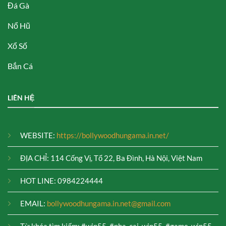
Đá Gà
Nổ Hũ
Xổ Số
Bắn Cá
LIÊN HỆ
WEBSITE:
https://bollywoodhungama.in.net/
ĐỊA CHỈ: 114 Cống Vị, Tổ 22, Ba Đình, Hà Nội, Việt Nam
HOT LINE: 0984224444
EMAIL:
bollywoodhungama.in.net@gmail.com