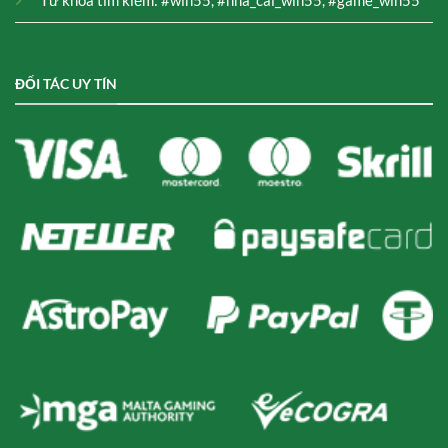
Từ khóa tìm kiếm: #win55, #nha_cai_win55, #game_win55
ĐỐI TÁC UY TÍN