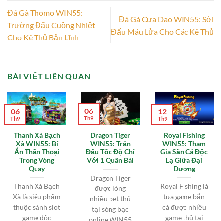
Đá Gà Thomo WIN55:
Đá Gà Cựa Dao WIN55: Sới
Trường Đấu Cuồng Nhiệt
Đấu Máu Lửa Cho Các Kê Thủ
Cho Kê Thủ Bản Lĩnh
BÀI VIẾT LIÊN QUAN
06
06
12
Th9
Th9
Th9
Thanh Xà Bạch
Dragon Tiger
Royal Fishing
Xà WIN55: Bí
WIN55: Trận
WIN55: Tham
Ẩn Thần Thoại
Đấu Tốc Độ Chỉ
Gia Săn Cá Độc
Trong Vòng
Với 1 Quân Bài
Lạ Giữa Đại
Quay
Dương
Dragon Tiger
Thanh Xà Bạch
Royal Fishing là
được lòng
Xà là siêu phẩm
tựa game bắn
nhiều bet thủ
thuộc sảnh slot
cá được nhiều
tại sòng bạc
game độc
game thủ tại
online WIN55