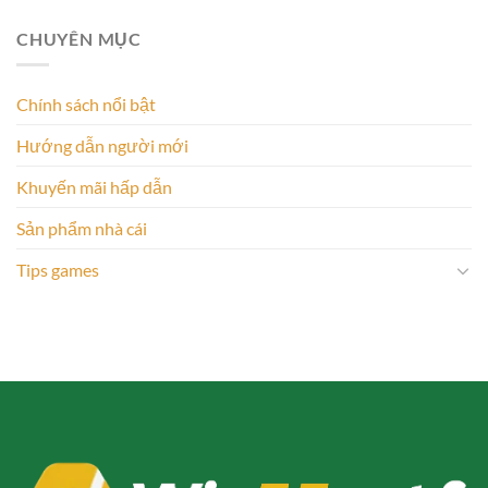
Quân
Săn
Thượng
WIN55:
Kho
Hải
CHUYÊN MỤC
Siêu
Báu
WIN55:
Phẩm
Màn
Đậm
Truy
Chất
Chính sách nổi bật
Sát
Trung
Kịch
Thu
Hướng dẫn người mới
Tính
Giới
Xã
Khuyến mãi hấp dẫn
Hội
Đen
Sản phẩm nhà cái
Tips games