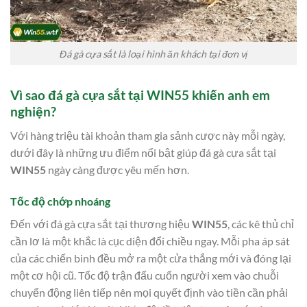
Đá gà cựa sắt là loại hình ăn khách tại đơn vị
Vì sao đá gà cựa sắt tại WIN55 khiến anh em
nghiện?
Với hàng triệu tài khoản tham gia sảnh cược này mỗi ngày,
dưới đây là những ưu điểm nổi bật giúp đá gà cựa sắt tại
WIN55
ngày càng được yêu mến hơn.
Tốc độ chớp nhoáng
Đến với đá gà cựa sắt tại thương hiệu
WIN55
, các kê thủ chỉ
cần lơ là một khắc là cục diện đổi chiều ngay. Mỗi pha áp sát
của các chiến binh đều mở ra một cửa thắng mới và đóng lại
một cơ hội cũ. Tốc độ trận đấu cuốn người xem vào chuỗi
chuyển động liên tiếp nên mọi quyết định vào tiền cần phải