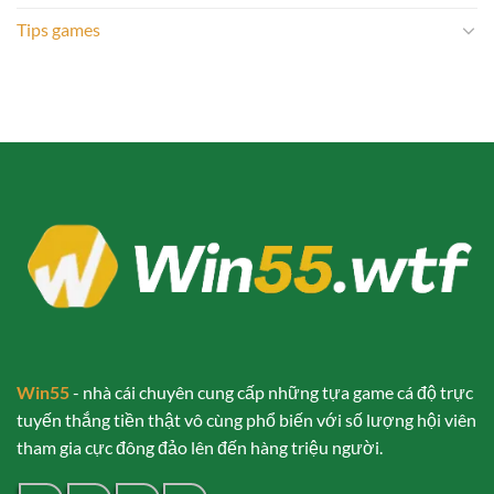
Tips games
Win55
- nhà cái chuyên cung cấp những tựa game cá độ trực
tuyến thắng tiền thật vô cùng phổ biến với số lượng hội viên
tham gia cực đông đảo lên đến hàng triệu người.