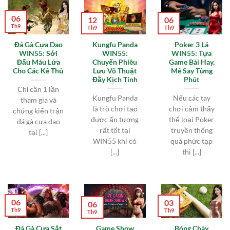
06
12
06
Th9
Th9
Th9
Đá Gà Cựa Dao
Kungfu Panda
Poker 3 Lá
WIN55: Sới
WIN55:
WIN55: Tựa
Đấu Máu Lửa
Chuyến Phiêu
Game Bài Hay,
Cho Các Kê Thủ
Lưu Võ Thuật
Mê Say Từng
Đầy Kịch Tính
Phút
Chỉ cần 1 lần
Kungfu Panda
Nếu các tay
tham gia và
là trò chơi tạo
chơi cảm thấy
chứng kiến trận
được ấn tượng
thể loại Poker
đá gà cựa dao
rất tốt tại
truyền thống
tại [...]
WIN55 khi có
quá phức tạp
[...]
thì [...]
06
03
06
Th9
Th9
Th9
Đá Gà Cựa Sắt
Game Show
Bóng Chày