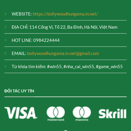
WEBSITE:
https://bollywoodhungama.in.net/
ĐỊA CHỈ: 114 Cống Vị, Tổ 22, Ba Đình, Hà Nội, Việt Nam
HOT LINE: 0984224444
EMAIL:
bollywoodhungama.in.net@gmail.com
Từ khóa tìm kiếm: #win55, #nha_cai_win55, #game_win55
ĐỐI TÁC UY TÍN