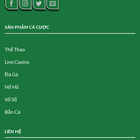
SẢN PHẨM CÁ CƯỢC
Thể Thao
Live Casino
Đá Gà
Nổ Hũ
Xổ Số
Bắn Cá
LIÊN HỆ