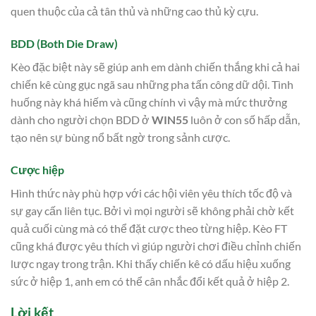
quen thuộc của cả tân thủ và những cao thủ kỳ cựu.
BDD (Both Die Draw)
Kèo đặc biệt này sẽ giúp anh em dành chiến thắng khi cả hai
chiến kê cùng gục ngã sau những pha tấn công dữ dội. Tình
huống này khá hiếm và cũng chính vì vậy mà mức thưởng
dành cho người chọn BDD ở
WIN55
luôn ở con số hấp dẫn,
tạo nên sự bùng nổ bất ngờ trong sảnh cược.
Cược hiệp
Hình thức này phù hợp với các hội viên yêu thích tốc độ và
sự gay cấn liên tục. Bởi vì mọi người sẽ không phải chờ kết
quả cuối cùng mà có thể đặt cược theo từng hiệp. Kèo FT
cũng khá được yêu thích vì giúp người chơi điều chỉnh chiến
lược ngay trong trận. Khi thấy chiến kê có dấu hiệu xuống
sức ở hiệp 1, anh em có thể cân nhắc đổi kết quả ở hiệp 2.
Lời kết