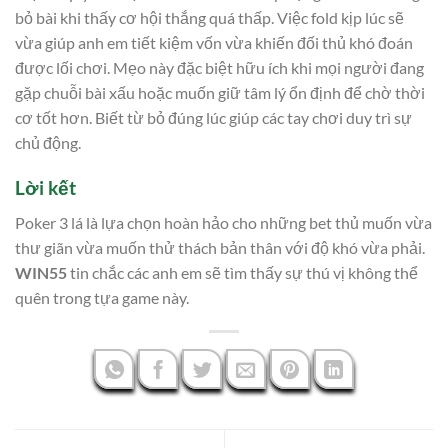
bỏ bài khi thấy cơ hội thắng quá thấp. Việc fold kịp lúc sẽ
vừa giúp anh em tiết kiệm vốn vừa khiến đối thủ khó đoán
được lối chơi. Mẹo này đặc biệt hữu ích khi mọi người đang
gặp chuỗi bài xấu hoặc muốn giữ tâm lý ổn định để chờ thời
cơ tốt hơn. Biết từ bỏ đúng lúc giúp các tay chơi duy trì sự
chủ động.
Lời kết
Poker 3 lá là lựa chọn hoàn hảo cho những bet thủ muốn vừa
thư giãn vừa muốn thử thách bản thân với độ khó vừa phải.
WIN55
tin chắc các anh em sẽ tìm thấy sự thú vị không thể
quên trong tựa game này.