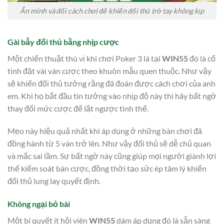
Ẩn mình và đổi cách chơi để khiến đối thủ trở tay không kịp
Gài bẫy đối thủ bằng nhịp cược
Một chiến thuật thú vị khi chơi Poker 3 lá tại
WIN55
đó là cố
tình đặt vài ván cược theo khuôn mẫu quen thuộc. Như vậy
sẽ khiến đối thủ tưởng rằng đã đoán được cách chơi của anh
em. Khi họ bắt đầu tin tưởng vào nhịp độ này thì hãy bất ngờ
thay đổi mức cược để lật ngược tình thế.
Mẹo này hiệu quả nhất khi áp dụng ở những bàn chơi đã
đồng hành từ 5 ván trở lên. Như vậy đối thủ sẽ dễ chủ quan
và mắc sai lầm. Sự bất ngờ này cũng giúp mọi người giành lợi
thế kiểm soát bàn cược, đồng thời tạo sức ép tâm lý khiến
đối thủ lung lay quyết định.
Không ngại bỏ bài
Một bí quyết ít hội viên
WIN55
dám áp dụng đó là sẵn sàng