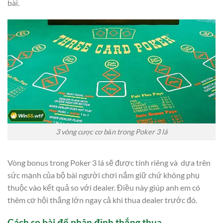
bài.
3 vòng cược cơ bản trong Poker 3 lá
Vòng bonus trong Poker 3 lá sẽ được tính riêng và dựa trên
sức mạnh của bộ bài người chơi nắm giữ chứ không phụ
thuộc vào kết quả so với dealer. Điều này giúp anh em có
thêm cơ hội thắng lớn ngay cả khi thua dealer trước đó.
Cách so bài để phân định thắng thua