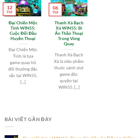
12
06
Th9
Th9
Đại Chiến Mộc
Thanh Xà Bạch
Tinh WIN55:
Xà WIN55: Bí
Cuộc Đối Đầu
Ẩn Thần Thoại
Huyền Thoại
Trong Vòng
Quay
Đại Chiến Mộc
Thanh Xà Bạch
Tinh là tựa
Xà là siêu phẩm
game quay hũ
thuộc sảnh slot
đổi thưởng đặc
game độc
sắc tại WIN55.
quyền tại
[...]
WIN55. [...]
BÀI VIẾT GẦN ĐÂY