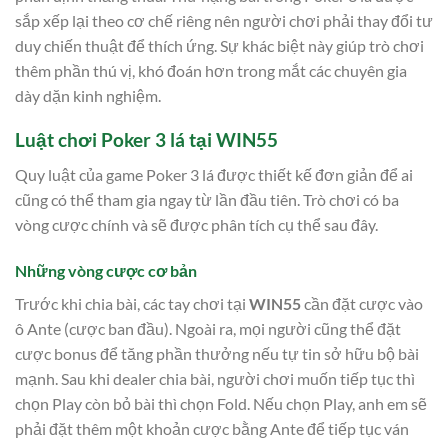
sắp xếp lại theo cơ chế riêng nên người chơi phải thay đổi tư
duy chiến thuật để thích ứng. Sự khác biệt này giúp trò chơi
thêm phần thú vị, khó đoán hơn trong mắt các chuyên gia
dày dặn kinh nghiệm.
Luật chơi Poker 3 lá tại WIN55
Quy luật của game Poker 3 lá được thiết kế đơn giản để ai
cũng có thể tham gia ngay từ lần đầu tiên. Trò chơi có ba
vòng cược chính và sẽ được phân tích cụ thể sau đây.
Những vòng cược cơ bản
Trước khi chia bài, các tay chơi tại
WIN55
cần đặt cược vào
ô Ante (cược ban đầu). Ngoài ra, mọi người cũng thể đặt
cược bonus để tăng phần thưởng nếu tự tin sở hữu bộ bài
mạnh. Sau khi dealer chia bài, người chơi muốn tiếp tục thì
chọn Play còn bỏ bài thì chọn Fold. Nếu chọn Play, anh em sẽ
phải đặt thêm một khoản cược bằng Ante để tiếp tục ván