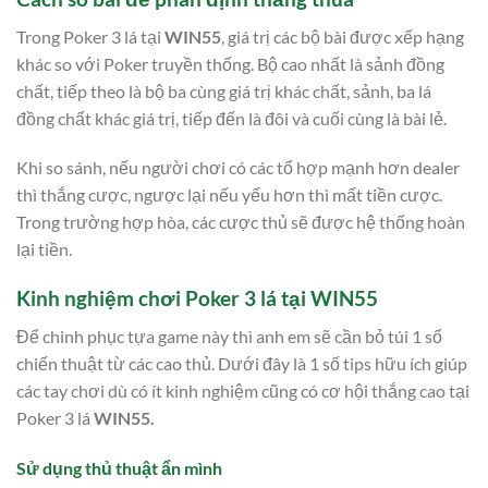
Trong Poker 3 lá tại
WIN55
, giá trị các bộ bài được xếp hạng
khác so với Poker truyền thống. Bộ cao nhất là sảnh đồng
chất, tiếp theo là bộ ba cùng giá trị khác chất, sảnh, ba lá
đồng chất khác giá trị, tiếp đến là đôi và cuối cùng là bài lẻ.
Khi so sánh, nếu người chơi có các tổ hợp mạnh hơn dealer
thì thắng cược, ngược lại nếu yếu hơn thì mất tiền cược.
Trong trường hợp hòa, các cược thủ sẽ được hệ thống hoàn
lại tiền.
Kinh nghiệm chơi Poker 3 lá tại WIN55
Để chinh phục tựa game này thì anh em sẽ cần bỏ túi 1 số
chiến thuật từ các cao thủ. Dưới đây là 1 số tips hữu ích giúp
các tay chơi dù có ít kinh nghiệm cũng có cơ hội thắng cao tại
Poker 3 lá
WIN55.
Sử dụng thủ thuật ẩn mình