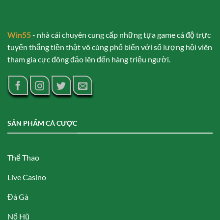
Win55
- nhà cái chuyên cung cấp những tựa game cá độ trực
tuyến thắng tiền thật vô cùng phổ biến với số lượng hội viên
tham gia cực đông đảo lên đến hàng triệu người.
SẢN PHẨM CÁ CƯỢC
Thể Thao
Live Casino
Đá Gà
Nổ Hũ