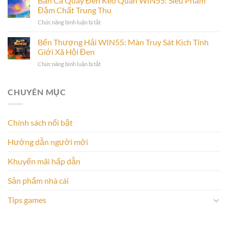
Bắn Cá Quay Đèn Kéo Quân WIN55: Siêu Phẩm
Dương
Trình
Kho
Đậm Chất Trung Thu
WIN55
Báu
Chức năng bình luận bị tắt
ở
–
Dưới
Bắn
Phiêu
Biển
Cá
Bến Thượng Hải WIN55: Màn Truy Sát Kịch Tính
Lưu
Sâu
Quay
Cùng
Giới Xã Hội Đen
Đèn
Hải
Chức năng bình luận bị tắt
ở
Kéo
Tặc
Bến
Quân
Săn
Thượng
WIN55:
Kho
Hải
CHUYÊN MỤC
Siêu
Báu
WIN55:
Phẩm
Màn
Đậm
Truy
Chất
Chính sách nổi bật
Sát
Trung
Kịch
Thu
Hướng dẫn người mới
Tính
Giới
Xã
Khuyến mãi hấp dẫn
Hội
Đen
Sản phẩm nhà cái
Tips games