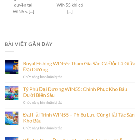
quyền tại
WIN55 khi có
WIN55. [...]
[...]
BÀI VIẾT GẦN ĐÂY
Royal Fishing WIN55: Tham Gia Săn Cá Độc Lạ Giữa
Đại Dương
Chức năng bình luận bị tắt
ở
Royal
Fishing
Tỷ Phú Đại Dương WIN55: Chinh Phục Kho Báu
WIN55:
Dưới Biển Sâu
Tham
Chức năng bình luận bị tắt
ở
Gia
Tỷ
Săn
Phú
Đại Hải Trình WIN55 – Phiêu Lưu Cùng Hải Tặc Săn
Cá
Đại
Độc
Kho Báu
Dương
Lạ
Chức năng bình luận bị tắt
ở
WIN55:
Giữa
Đại
Chinh
Đại
Hải
Phục