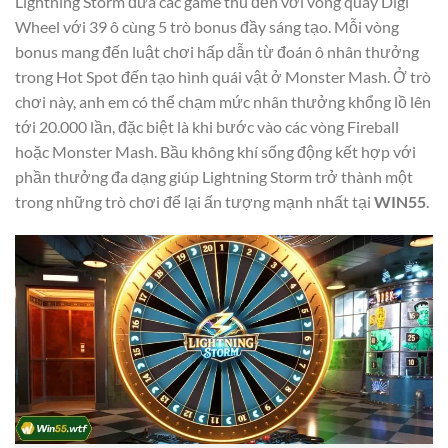
Lightning Storm đưa các game thủ đến với vòng quay Digi
Wheel với 39 ô cùng 5 trò bonus đầy sáng tạo. Mỗi vòng
bonus mang đến luật chơi hấp dẫn từ đoán ô nhân thưởng
trong Hot Spot đến tạo hình quái vật ở Monster Mash. Ở trò
chơi này, anh em có thể chạm mức nhân thưởng khổng lồ lên
tới 20.000 lần, đặc biệt là khi bước vào các vòng Fireball
hoặc Monster Mash. Bầu không khí sống động kết hợp với
phần thưởng đa dạng giúp Lightning Storm trở thành một
trong những trò chơi để lại ấn tượng mạnh nhất tại
WIN55
.