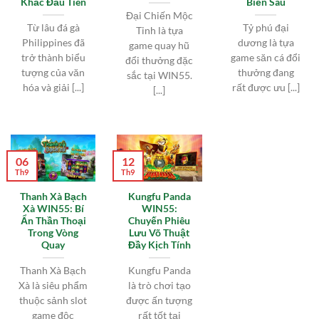
Khắc Đầu Tiên
Biển Sâu
Đại Chiến Mộc
Từ lâu đá gà
Tỷ phú đại
Tinh là tựa
Philippines đã
dương là tựa
game quay hũ
trở thành biểu
game săn cá đổi
đổi thưởng đặc
tượng của văn
thưởng đang
sắc tại WIN55.
hóa và giải [...]
rất được ưu [...]
[...]
06
12
Th9
Th9
Thanh Xà Bạch
Kungfu Panda
Xà WIN55: Bí
WIN55:
Ẩn Thần Thoại
Chuyến Phiêu
Trong Vòng
Lưu Võ Thuật
Quay
Đầy Kịch Tính
Thanh Xà Bạch
Kungfu Panda
Xà là siêu phẩm
là trò chơi tạo
thuộc sảnh slot
được ấn tượng
game độc
rất tốt tại