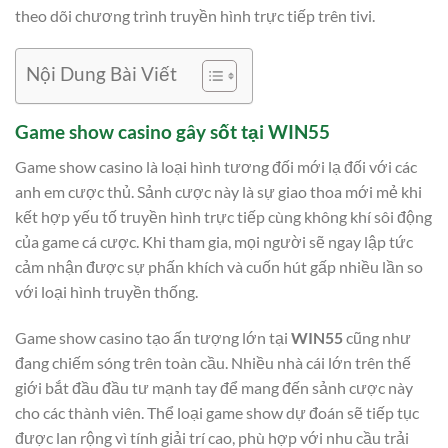
theo dõi chương trình truyền hình trực tiếp trên tivi.
Nội Dung Bài Viết
Game show casino gây sốt tại WIN55
Game show casino là loại hình tương đối mới lạ đối với các
anh em cược thủ. Sảnh cược này là sự giao thoa mới mẻ khi
kết hợp yếu tố truyền hình trực tiếp cùng không khí sôi động
của game cá cược. Khi tham gia, mọi người sẽ ngay lập tức
cảm nhận được sự phấn khích và cuốn hút gấp nhiều lần so
với loại hình truyền thống.
Game show casino tạo ấn tượng lớn tại
WIN55
cũng như
đang chiếm sóng trên toàn cầu. Nhiều nhà cái lớn trên thế
giới bắt đầu đầu tư mạnh tay để mang đến sảnh cược này
cho các thành viên. Thể loại game show dự đoán sẽ tiếp tục
được lan rộng vì tính giải trí cao, phù hợp với nhu cầu trải