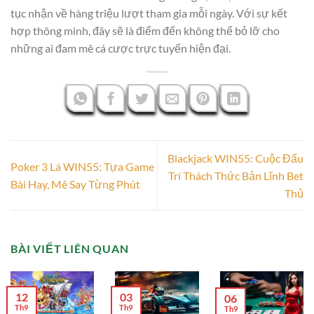
tục nhận về hàng triệu lượt tham gia mỗi ngày. Với sự kết
hợp thông minh, đây sẽ là điểm đến không thể bỏ lỡ cho
những ai đam mê cá cược trực tuyến hiện đại.
Blackjack WIN55: Cuộc Đấu
Poker 3 Lá WIN55: Tựa Game
Trí Thách Thức Bản Lĩnh Bet
Bài Hay, Mê Say Từng Phút
Thủ
BÀI VIẾT LIÊN QUAN
12
03
06
Th9
Th9
Th9