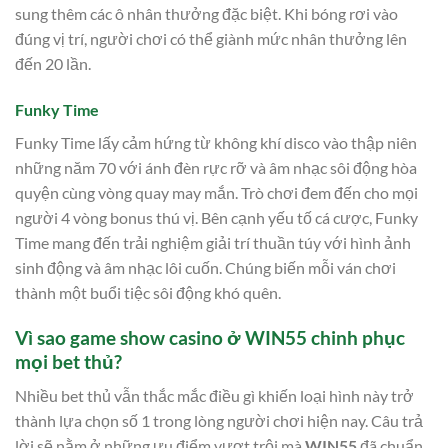
sung thêm các ô nhân thưởng đặc biệt. Khi bóng rơi vào
đúng vị trí, người chơi có thể giành mức nhân thưởng lên
đến 20 lần.
Funky Time
Funky Time lấy cảm hứng từ không khí disco vào thập niên
những năm 70 với ánh đèn rực rỡ và âm nhạc sôi động hòa
quyện cùng vòng quay may mắn. Trò chơi đem đến cho mọi
người 4 vòng bonus thú vị. Bên cạnh yếu tố cá cược, Funky
Time mang đến trải nghiệm giải trí thuần túy với hình ảnh
sinh động và âm nhạc lôi cuốn. Chúng biến mỗi ván chơi
thành một buổi tiệc sôi động khó quên.
Vì sao game show casino ở WIN55 chinh phục
mọi bet thủ?
Nhiều bet thủ vẫn thắc mắc điều gì khiến loại hình này trở
thành lựa chọn số 1 trong lòng người chơi hiện nay. Câu trả
lời sẽ nằm ở những ưu điểm vượt trội mà
WIN55
đã chuẩn