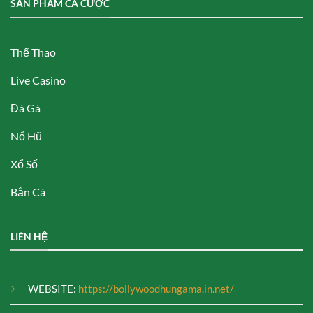
SẢN PHẨM CÁ CƯỢC
Thể Thao
Live Casino
Đá Gà
Nổ Hũ
Xổ Số
Bắn Cá
LIÊN HỆ
WEBSITE:
https://bollywoodhungama.in.net/